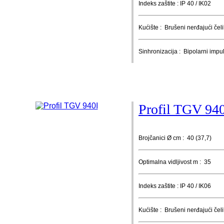
Indeks zaštite : IP 40 / IK02
Kućište : Brušeni nerđajući čeli
Sinhronizacija : Bipolarni imp
Profil TGV 94
Brojčanici Ø cm : 40 (37,7)
Optimalna vidljivost m : 35
Indeks zaštite : IP 40 / IK06
Kućište : Brušeni nerđajući čeli