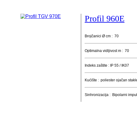
Profil 960E
Brojčanici Ø cm : 70
Optimalna vidljivost m : 70
Indeks zaštite : IP 55 / IK07
Kućište : poliester ojačan sta
Sinhronizacija : Bipolarni imp