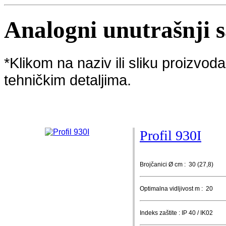
Analogni unutrašnji s
*Klikom na naziv ili sliku proizvo
tehničkim detaljima.
Profil 930I
Brojčanici Ø cm : 30 (27,8)
Optimalna vidljivost m : 20
Indeks zaštite : IP 40 / IK02