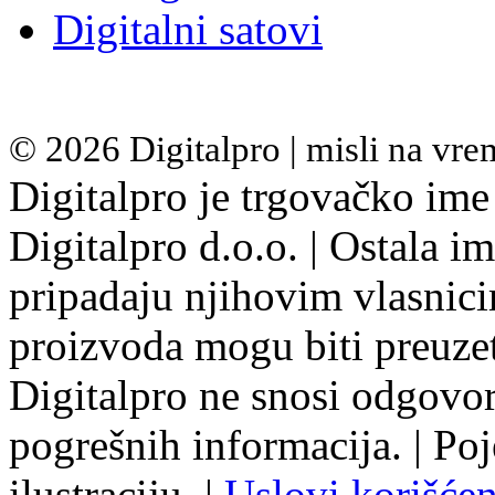
Digitalni satovi
© 2026 Digitalpro | misli na vr
Digitalpro je trgovačko ime
Digitalpro d.o.o. | Ostala i
pripadaju njihovim vlasnicim
proizvoda mogu biti preuzet
Digitalpro ne snosi odgovo
pogrešnih informacija. | Poj
ilustraciju. |
Uslovi korišćen