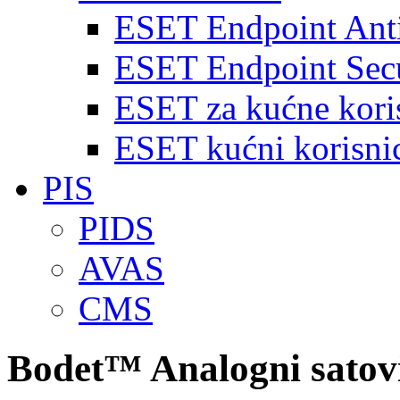
ESET Endpoint Anti
ESET Endpoint Secu
ESET za kućne kori
ESET kućni korisnic
PIS
PIDS
AVAS
CMS
Bodet™ Analogni satov