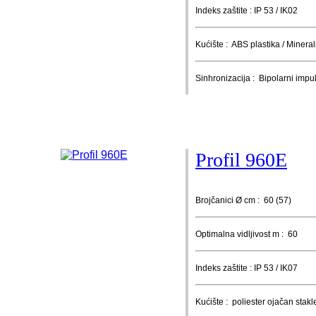
Indeks zaštite : IP 53 / IK02
Kućište : ABS plastika / Mineral
Sinhronizacija : Bipolarni impu
Profil 960E
Brojčanici Ø cm : 60 (57)
Optimalna vidljivost m : 60
Indeks zaštite : IP 53 / IK07
Kućište : poliester ojačan sta