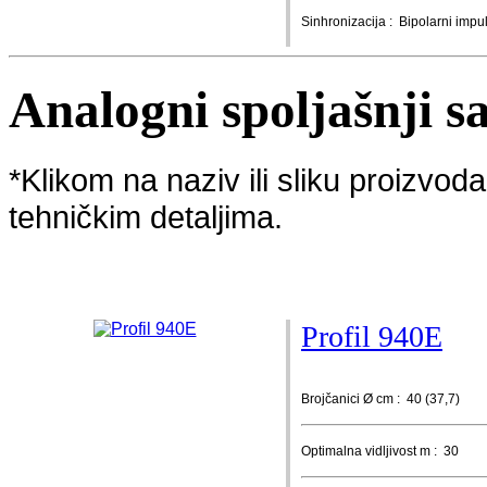
Sinhronizacija : Bipolarni impu
Analogni spoljašnji s
*Klikom na naziv ili sliku proizvo
tehničkim detaljima.
Profil 940E
Brojčanici Ø cm : 40 (37,7)
Optimalna vidljivost m : 30