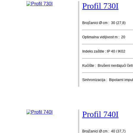
Profil 730I
Brojčanici Ø cm : 30 (27,8)
Optimalna vidljivost m : 20
Indeks zaštite : IP 40 / IK02
Kućište : Brušeni nerđajući čeli
Sinhronizacija : Bipolarni impu
Profil 740I
Brojčanici Ø cm : 40 (37,7)