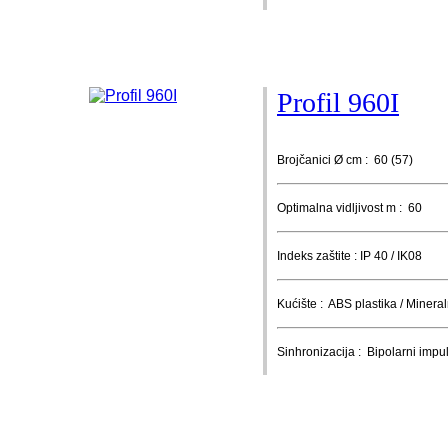
Profil 960I
Brojčanici Ø cm : 60 (57)
Optimalna vidljivost m : 60
Indeks zaštite : IP 40 / IK08
Kućište : ABS plastika / Mineral
Sinhronizacija : Bipolarni impu