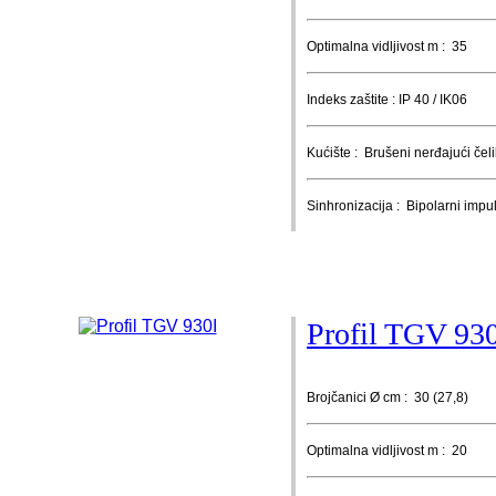
Optimalna vidljivost m : 35
Indeks zaštite : IP 40 / IK06
Kućište : Brušeni nerđajući čeli
Sinhronizacija : Bipolarni impu
Profil TGV 93
Brojčanici Ø cm : 30 (27,8)
Optimalna vidljivost m : 20