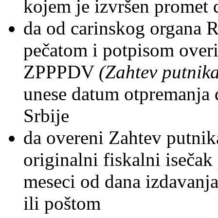
kojem je izvršen promet 
da od carinskog organa R
pečatom i potpisom overi 
ZPPPDV
(Zahtev putnik
unese datum otpremanja d
Srbije
da overeni Zahtev putnik
originalni fiskalni iseča
meseci od dana izdavanja
ili poštom