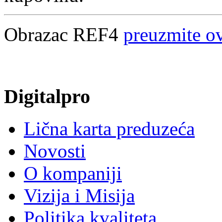
Obrazac REF4
preuzmite o
Digitalpro
Lična karta preduzeća
Novosti
O kompaniji
Vizija i Misija
Politika kvaliteta