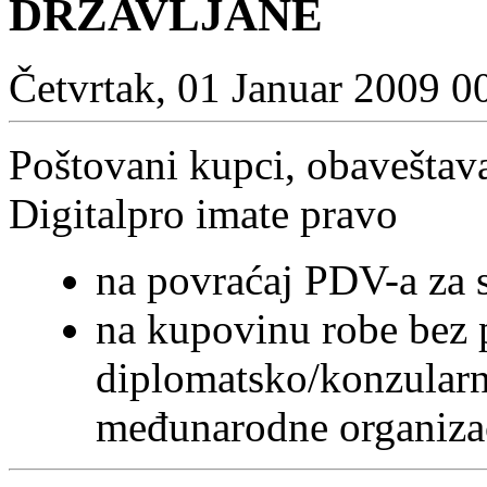
DRŽAVLJANE
Četvrtak, 01 Januar 2009 0
Poštovani kupci, obaveštav
Digitalpro imate pravo
na povraćaj PDV-a za s
na kupovinu robe bez 
diplomatsko/konzularn
međunarodne organizac