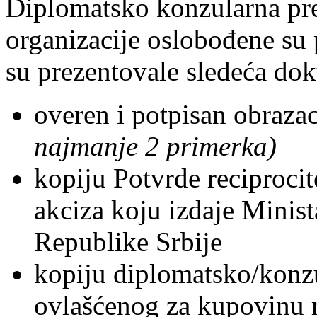
Diplomatsko konzularna pr
organizacije oslobođene su
su prezentovale sledeća do
overen i potpisan obra
najmanje 2 primerka)
kopiju Potvrde reciproci
akciza koju izdaje Minist
Republike Srbije
kopiju diplomatsko/konzu
ovlašćenog za kupovinu 