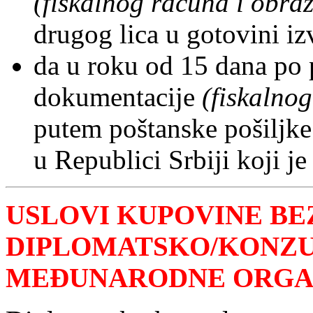
(fiskalnog računa i obr
drugog lica u gotovini i
da u roku od 15 dana po 
dokumentacije
(fiskalno
putem poštanske pošiljke
u Republici Srbiji koji j
USLOVI KUPOVINE BE
DIPLOMATSKO/KONZU
MEĐUNARODNE ORGA