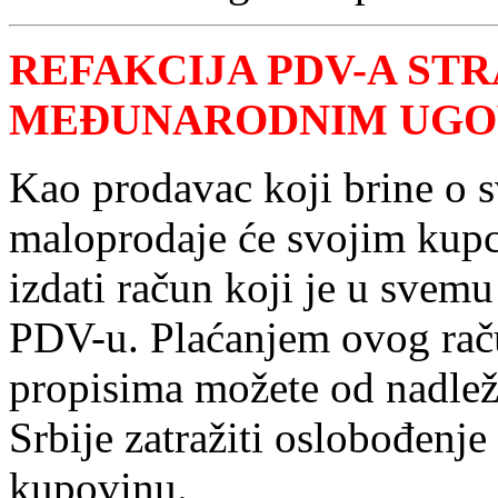
REFAKCIJA PDV-A STR
MEĐUNARODNIM UGO
Kao prodavac koji brine o 
maloprodaje će svojim kupc
izdati račun koji je u svemu
PDV-u. Plaćanjem ovog raču
propisima možete od nadle
Srbije zatražiti oslobođenj
kupovinu.