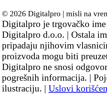
© 2026 Digitalpro | misli na vr
Digitalpro je trgovačko ime
Digitalpro d.o.o. | Ostala i
pripadaju njihovim vlasnicim
proizvoda mogu biti preuzet
Digitalpro ne snosi odgovo
pogrešnih informacija. | Poj
ilustraciju. |
Uslovi korišćen